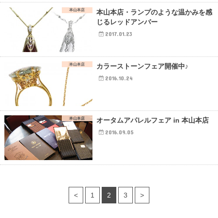
本山本店
本山本店・ランプのような温かみを感
じるレッドアンバー
2017.01.23
本山本店
カラーストーンフェア開催中♪
2016.10.24
本山本店
オータムアパレルフェア in 本山本店
2016.09.05
<
1
2
3
>