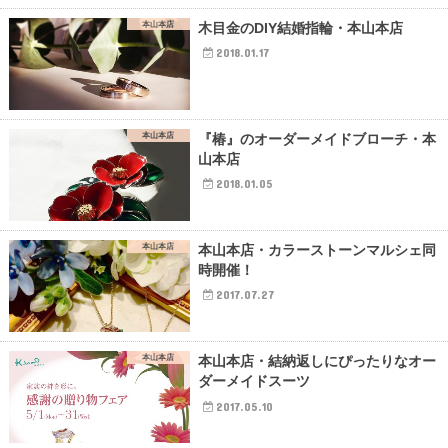
本山本店
木目金のDIY結婚指輪・本山本店
2018.01.17
本山本店
『椿』のオーダーメイドブローチ・本
山本店
2018.01.05
本山本店
本山本店・カラーストーンマルシェ同
時開催！
2017.07.27
本山本店
本山本店・結納返しにぴったりなオー
ダーメイドスーツ
2017.05.10