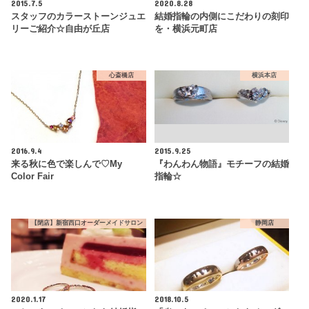
2015.7.5
2020.8.28
スタッフのカラーストーンジュエ
結婚指輪の内側にこだわりの刻印
リーご紹介☆自由が丘店
を・横浜元町店
心斎橋店
横浜本店
2016.9.4
2015.9.25
来る秋に色で楽しんで♡My
『わんわん物語』モチーフの結婚
Color Fair
指輪☆
【閉店】新宿西口オーダーメイドサロン
静岡店
2020.1.17
2018.10.5