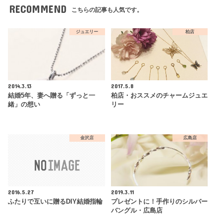
RECOMMEND
こちらの記事も人気です。
ジュエリー
柏店
2014.3.13
2017.5.8
結婚5年、妻へ贈る「ずっと一
柏店・おススメのチャームジュエ
緒」の想い
リー
金沢店
広島店
2016.5.27
2019.3.11
ふたりで互いに贈るDIY結婚指輪
プレゼントに！手作りのシルバー
バングル・広島店