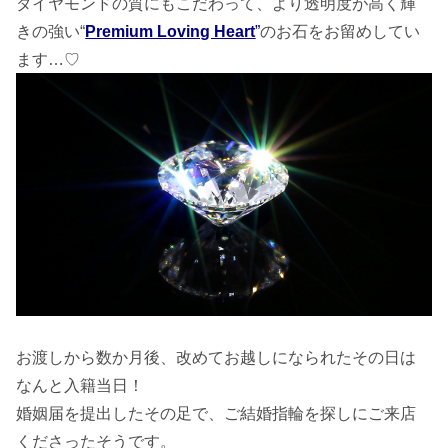
ダイヤモンドの質にもこだわって、より透明度が高く輝
きの強い“
Premium Loving Heart
”
のお石をお留めしてい
ます…♡
お渡しから数か月後、改めてお越しになられたその日は
なんと入籍当日！
婚姻届を提出したその足で、ご結婚指輪を探しにご来店
くださったそうです。