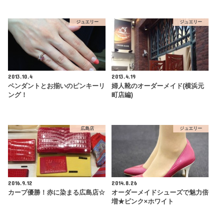
ジュエリー
ジュエリー
2013.10.4
2013.4.19
ペンダントとお揃いのピンキーリ
婦人靴のオーダーメイド(横浜元
ング！
町店編)
広島店
ジュエリー
2016.9.12
2014.8.26
カープ優勝！赤に染まる広島店☆
オーダーメイドシューズで魅力倍
増★ピンク×ホワイト