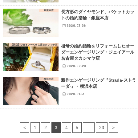
銀座本店
長方形のダイヤモンド、バケットカッ
トの婚約指輪・銀座本店
2020.03.06
【閉店】ジェイアール名古屋タカシマヤ店
祖母の婚約指輪をリフォームしたオー
ダーエンゲージリング・ジェイアール
名古屋タカシマヤ店
2020.02.28
横浜本店
新作エンゲージリング『Strada-ストラ
ーダ-』・横浜本店
2020.01.31
<
1
2
3
4
5
…
23
>