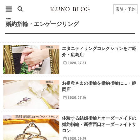
HOME
タグ : 婚約指輪・エンゲージリング
店舗・予約
TAG
婚約指輪・エンゲージリング
広島店
エタニティリングコレクションをご紹
介・広島店
2020.07.31
静岡店
お祖母さまの指輪を婚約指輪に…・静
岡店
2020.07.16
【閉店】新宿西口オーダーメイドサロン
体験する結婚指輪とオーダーメイドの
婚約指輪・新宿西口オーダーメイドサ
ロン
2020.06.19