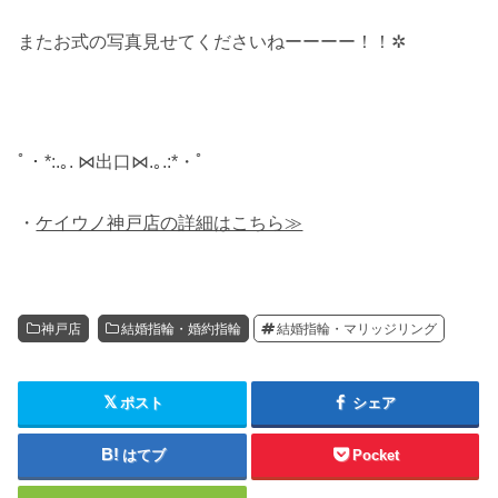
またお式の写真見せてくださいねーーーー！！✲
ﾟ・*:.｡. ⋈出口⋈.｡.:*・ﾟ
・
ケイウノ神戸店の詳細はこちら≫
神戸店
結婚指輪・婚約指輪
結婚指輪・マリッジリング
ポスト
シェア
はてブ
Pocket