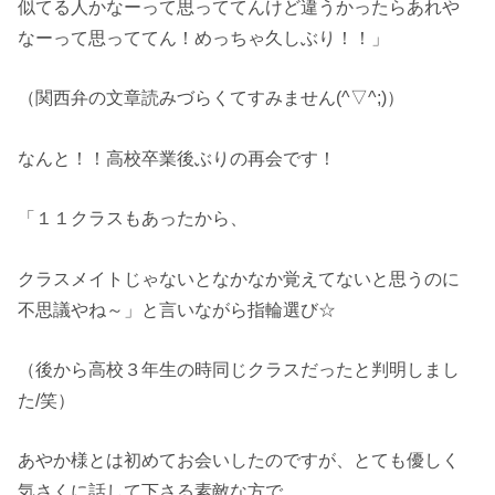
似てる人かなーって思っててんけど違うかったらあれや
なーって思っててん！めっちゃ久しぶり！！」
（関西弁の文章読みづらくてすみません(^▽^;)）
なんと！！高校卒業後ぶりの再会です！
「１１クラスもあったから、
クラスメイトじゃないとなかなか覚えてないと思うのに
不思議やね～」と言いながら指輪選び☆
（後から高校３年生の時同じクラスだったと判明しまし
た/笑）
あやか様とは初めてお会いしたのですが、とても優しく
気さくに話して下さる素敵な方で、