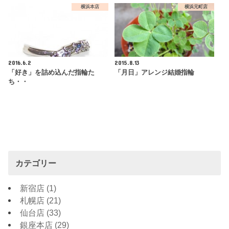
横浜本店
横浜元町店
2016.6.2
2015.8.13
「好き」を詰め込んだ指輪た
「月日」アレンジ結婚指輪
ち・・
カテゴリー
新宿店
(1)
札幌店
(21)
仙台店
(33)
銀座本店
(29)