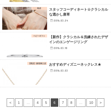
柏店
スタッフコーディネート☆クラシカル
な透かし唐草
2016.03.24
ベビーギフト
【新作】クラシカル＆洗練されたデザ
インのエンゲージリング
2016.03.18
【閉店】新宿東口店
おすすめディズニーネックレス★
2016.03.03
<
1
…
4
5
6
7
8
…
10
>