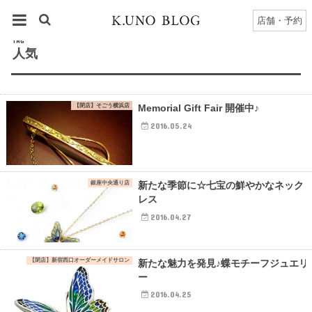
HOME
タグ : 人気
店舗・予約
TAG
人気
【閉店】そごう横浜店
Memorial Gift Fair 開催中♪
2016.05.24
銀座中央通り店
新たな季節に☆七宝の鮮やかなネック
レス
2016.04.27
【閉店】新宿西口オーダーメイドサロン
新たな魅力を発見♪蝶モチーフジュエリ
ー
2016.04.25