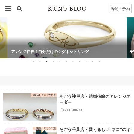
約指輪
ジュエリー
店舗・予約
アレンジ自在！自分だけのシグネットリング
登
【閉店】そごう神戸店
そごう神戸店・結婚指輪のアレンジオ
ーダー
2017.05.25
【閉店】そごう千葉
そごう千葉店・愛くるしい”ネコ”のキ