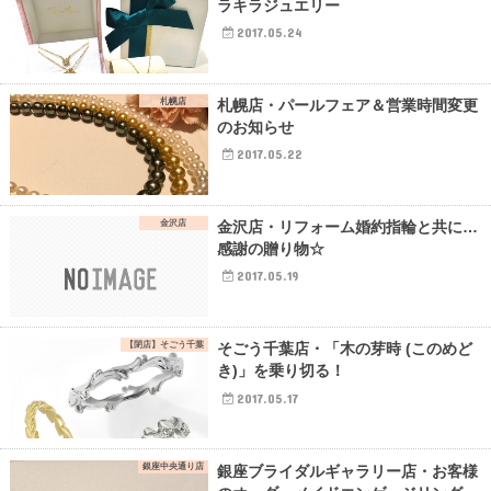
ラキラジュエリー
2017.05.24
札幌店
札幌店・パールフェア＆営業時間変更
のお知らせ
2017.05.22
金沢店
金沢店・リフォーム婚約指輪と共に…
感謝の贈り物☆
2017.05.19
【閉店】そごう千葉
そごう千葉店・「木の芽時 (このめど
き)」を乗り切る！
2017.05.17
銀座中央通り店
銀座ブライダルギャラリー店・お客様